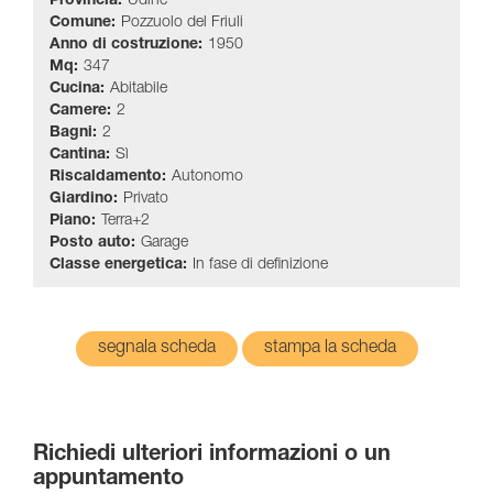
Provincia:
Udine
Comune:
Pozzuolo del Friuli
Anno di costruzione:
1950
Mq:
347
Cucina:
Abitabile
Camere:
2
Bagni:
2
Cantina:
Sì
Riscaldamento:
Autonomo
Giardino:
Privato
Piano:
Terra+2
Posto auto:
Garage
Classe energetica:
In fase di definizione
segnala scheda
stampa la scheda
Richiedi ulteriori informazioni o un
appuntamento