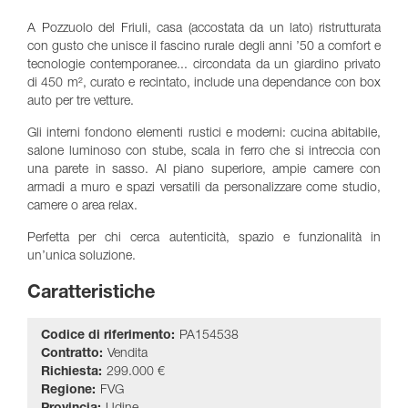
A Pozzuolo del Friuli, casa (accostata da un lato) ristrutturata
con gusto che unisce il fascino rurale degli anni ’50 a comfort e
tecnologie contemporanee... circondata da un giardino privato
di 450 m², curato e recintato, include una dependance con box
auto per tre vetture.
Gli interni fondono elementi rustici e moderni: cucina abitabile,
salone luminoso con stube, scala in ferro che si intreccia con
una parete in sasso. Al piano superiore, ampie camere con
armadi a muro e spazi versatili da personalizzare come studio,
camere o area relax.
Perfetta per chi cerca autenticità, spazio e funzionalità in
un’unica soluzione.
Caratteristiche
Codice di riferimento:
PA154538
Contratto:
Vendita
Richiesta:
299.000 €
Regione:
FVG